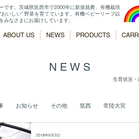
ーです。
茨城県筑西市で2000年に新規就農、有機栽培
“おいしい” 野菜を育てています。有機ベビーリーフ以
菜をみなさまにお届けしています。
ABOUT US
NEWS
PRODUCTS
CARR
N E W S
生育状況・
事
お知らせ
その他
筑西
常陸大宮
2018年9月3日