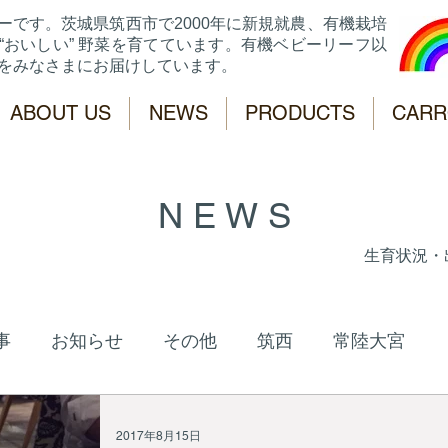
ーです。
茨城県筑西市で2000年に新規就農、有機栽培
“おいしい” 野菜を育てています。有機ベビーリーフ以
菜をみなさまにお届けしています。
ABOUT US
NEWS
PRODUCTS
CARR
N E W S
生育状況・
事
お知らせ
その他
筑西
常陸大宮
2017年8月15日